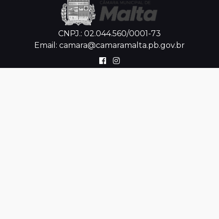
CNPJ.: 02.044.560/0001-73
Email: camara@camaramalta.pb.gov.br
Horário de
Atendimento
 Terças e Quintas-Feiras, das 8h às 11h 
Endereço
Físico
 Rua Coronel José Fernandes Vieira, SN 
Centro
