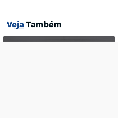
Veja
Também
Câmara de Malta aprova
homenagens, moções de
pesar e requerimento