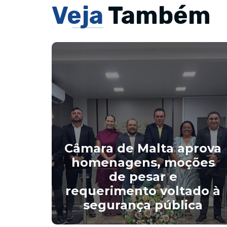
Veja
Também
Câmara de Malta aprova
liza
homenagens, moções
0) a
de pesar e
ária
requerimento voltado à
segurança pública