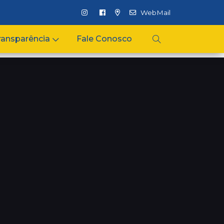
WebMail
ransparência
Fale Conosco