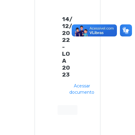
14/
12/
20
22
-
LO
A
20
23
Acessar
documento