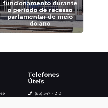
funcionamento durante
pre
o período de recesso
C
parlamentar de meio
rel
do ano
Telefones
Úteis
sé 
(83) 3471-1210
SN 