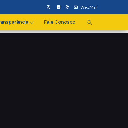
WebMail
ransparência
Fale Conosco