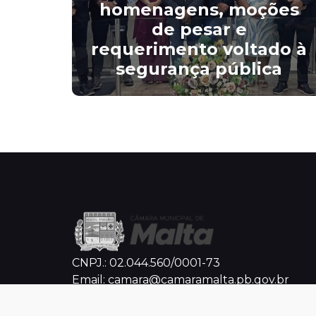
liza
homenagens, moções
0) a
de pesar e
ária
requerimento voltado à
segurança pública
CNPJ.: 02.044.560/0001-73
Email: camara@camaramalta.pb.gov.br