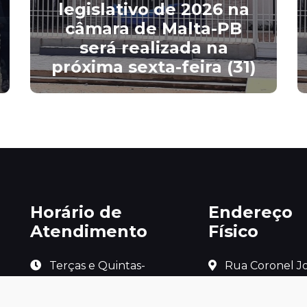
legislativo de 2026 na
câmara de Malta-PB
será realizada na
próxima sexta-feira (31)
Horário de
Endereço
Atendimento
Físico
 Terças e Quintas-
 Rua Coronel Jo
Feiras, das 8h às 11h 
Fernandes Vieira, 
Centro
